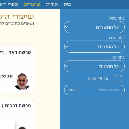
לתוכן
בית
אודות
שיעורים
ספרי היש
שיעורי הי
בחר נושא
נשארים מחוברים לתו
בחר סדרה
פרשת ראה | רק
בחר רב
הרב שאול
עד 15 דקות
החל
פרשת דברים | 