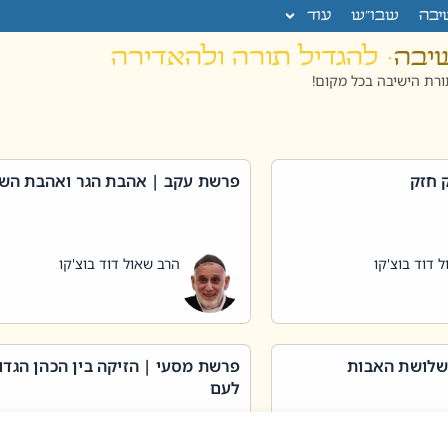
יבה
שבו”ש
עוד
שיבה
· להגדיל תורה ולהאדירה
רת הישיבה בכל מקום!
 חזק
פרשת עקב | אהבת הגר ואהבת הש
 דוד בוצ'קו
הרב שאול דוד בוצ'קו
שלושת האבות
פרשת מסעי | הזיקה בין הכהן הגדו
לעם