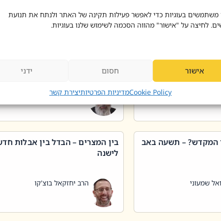
 דוד בוצ'קו
הרב שאול דוד בוצ'קו
 משתמשים בעוגיות כדי לאפשר פעילות תקינה של האתר ולנתח את תנועת
ים. לחיצה על "אישור" מהווה הסכמה לשימוש שלנו בעוגיות.
 שטיפת כלים בשבת –
ליקוטי מוהר"ן תניינא – גם לצדיקי
מן שכג
האמת יש ביטול תורה
אישור
חסום
ידני
אל שמעוני
הרב יאיר בידני
Cookie Policy
מדיניות הפרטיות
יצירת קשר
 המקדש? – תשעה באב
בין המצרים – הבדל בין אבלות חד
לישנה
אל שמעוני
הרב יחזקאל בוצ'קו