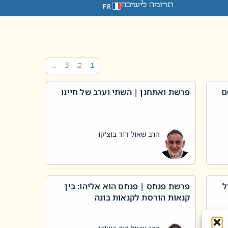
תרומה לישיבה
FR
…
3
2
1
ם
פרשת ואתחנן | השתי וערב של חיינו
הרב שאול דוד בוצ'קו
ל
פרשת פנחס | פנחס הוא אליהו: בין
קנאות הורסת לקנאות בונה