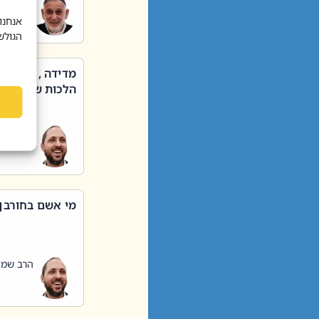
הרב שאול
אנחנו
הגולש
מדידה , קניה ,
הלכות שבת – סי
הרב שמו
מי אשם בחורבן
הרב שמו