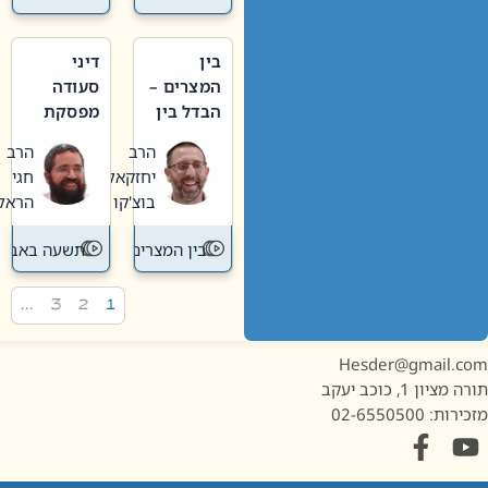
בין
דיני
המצרים –
סעודה
הבדל בין
מפסקת
אבלות
וערב
הרב
הרב
חדשה
תשעה
יחזקאל
חגי
לישנה
באב
בוצ'קו
הראל
בין המצרים
תשעה באב
…
3
2
1
Hesder@gmail.c
מציון 1, כוכב יעקב
ות: 02-6550500