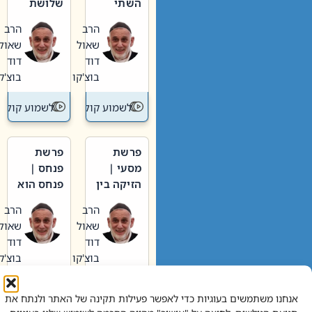
השתי
שלושת
וערב של
האבות
הרב
הרב
חיינו
שאול
שאול
דוד
דוד
בוצ'קו
בוצ'קו
לשמוע קול תורה – מדרש בפרשה
לשמוע קול תור
פרשת
פרשת
מסעי |
פנחס |
הזיקה בין
פנחס הוא
הכהן
אליהו: בין
הרב
הרב
הגדול לעם
קנאות
שאול
שאול
הורסת
דוד
דוד
לקנאות
בוצ'קו
בוצ'קו
בונה
לשמוע קול תורה – מדרש בפרשה
לשמוע קול תור
אנחנו משתמשים בעוגיות כדי לאפשר פעילות תקינה של האתר ולנתח את