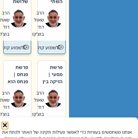
השתי
שלושת
וערב של
האבות
הרב
הרב
חיינו
שאול
שאול
דוד
דוד
בוצ'קו
בוצ'קו
לשמוע קול תורה – מדרש בפרשה
לשמוע קול תור
פרשת
פרשת
מסעי |
פנחס |
הזיקה בין
פנחס הוא
הכהן
אליהו: בין
הרב
הרב
הגדול לעם
קנאות
שאול
שאול
הורסת
דוד
דוד
לקנאות
בוצ'קו
בוצ'קו
בונה
לשמוע קול תורה – מדרש בפרשה
לשמוע קול תור
אנחנו משתמשים בעוגיות כדי לאפשר פעילות תקינה של האתר ולנתח את