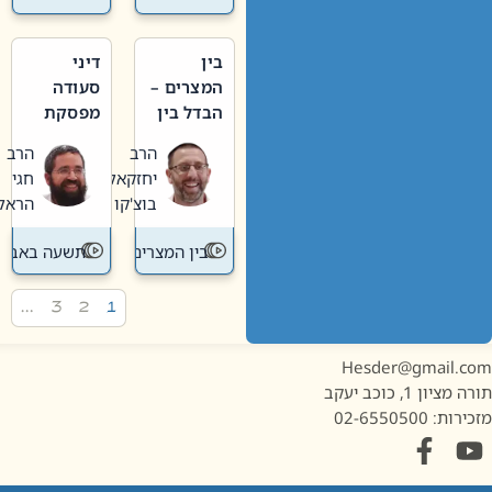
בין
דיני
המצרים –
סעודה
הבדל בין
מפסקת
אבלות
וערב
הרב
הרב
חדשה
תשעה
יחזקאל
חגי
לישנה
באב
בוצ'קו
הראל
בין המצרים
תשעה באב
…
3
2
1
Hesder@gmail.c
מציון 1, כוכב יעקב
ות: 02-6550500