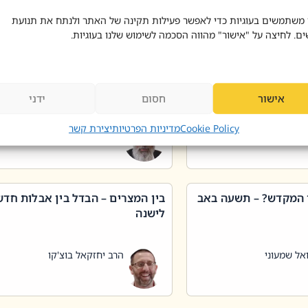
 דוד בוצ'קו
הרב שאול דוד בוצ'קו
 משתמשים בעוגיות כדי לאפשר פעילות תקינה של האתר ולנתח את תנועת
ים. לחיצה על "אישור" מהווה הסכמה לשימוש שלנו בעוגיות.
 שטיפת כלים בשבת –
ליקוטי מוהר"ן תניינא – גם לצדיקי
מן שכג
האמת יש ביטול תורה
אישור
חסום
ידני
אל שמעוני
הרב יאיר בידני
Cookie Policy
מדיניות הפרטיות
יצירת קשר
 המקדש? – תשעה באב
בין המצרים – הבדל בין אבלות חד
לישנה
אל שמעוני
הרב יחזקאל בוצ'קו