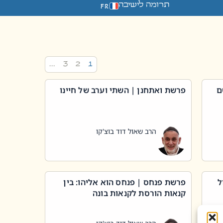
תרומה לישיבה
FR
…
3
2
1
ם
פרשת ואתחנן | השתי וערב של חיינו
הרב שאול דוד בוצ'קו
ל
פרשת פנחס | פנחס הוא אליהו: בין
קנאות הורסת לקנאות בונה