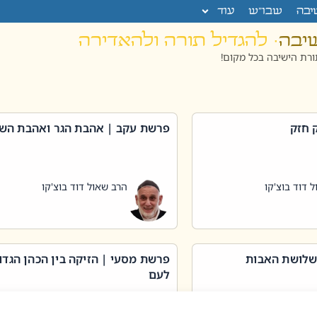
יבה
שבו”ש
עוד
שיבה
· להגדיל תורה ולהאדירה
רת הישיבה בכל מקום!
 חזק
פרשת עקב | אהבת הגר ואהבת הש
 דוד בוצ'קו
הרב שאול דוד בוצ'קו
שלושת האבות
פרשת מסעי | הזיקה בין הכהן הגדו
לעם