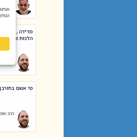
הרב שאול
אנחנו
הגולש
מדידה , קניה ,
הלכות שבת – סי
הרב שמו
מי אשם בחורבן
הרב שמו