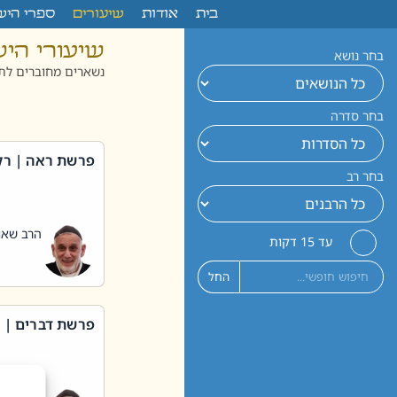
לתוכן
בית
אודות
שיעורים
ספרי היש
שיעורי הי
בחר נושא
נשארים מחוברים לתו
בחר סדרה
פרשת ראה | רק
בחר רב
הרב שאול
עד 15 דקות
החל
פרשת דברים | 