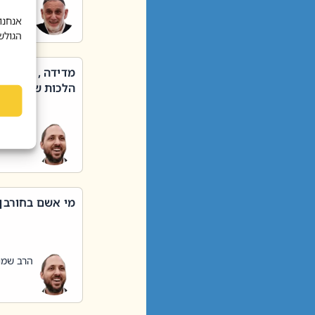
הרב שאול
אנחנו
הגולש
מדידה , קניה ,
הלכות שבת – סי
הרב שמו
מי אשם בחורבן
הרב שמו