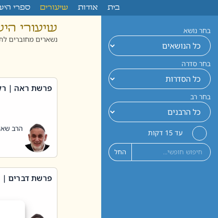
לתוכן
בית
אודות
שיעורים
ספרי היש
שיעורי הי
בחר נושא
נשארים מחוברים לתו
בחר סדרה
פרשת ראה | רק
בחר רב
הרב שאול
עד 15 דקות
החל
פרשת דברים | 