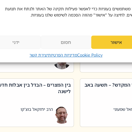
 דוד בוצ'קו
הרב שאול דוד בוצ'קו
 משתמשים בעוגיות כדי לאפשר פעילות תקינה של האתר ולנתח את תנועת
ים. לחיצה על "אישור" מהווה הסכמה לשימוש שלנו בעוגיות.
 שטיפת כלים בשבת –
ליקוטי מוהר"ן תניינא – גם לצדיקי
מן שכג
האמת יש ביטול תורה
אישור
חסום
ידני
אל שמעוני
הרב יאיר בידני
Cookie Policy
מדיניות הפרטיות
יצירת קשר
 המקדש? – תשעה באב
בין המצרים – הבדל בין אבלות חד
לישנה
אל שמעוני
הרב יחזקאל בוצ'קו