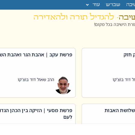
יבה
שבו”ש
עוד
שיבה
· להגדיל תורה ולהאדירה
רת הישיבה בכל מקום!
 חזק
פרשת עקב | אהבת הגר ואהבת הש
 דוד בוצ'קו
הרב שאול דוד בוצ'קו
שלושת האבות
פרשת מסעי | הזיקה בין הכהן הגדו
לעם