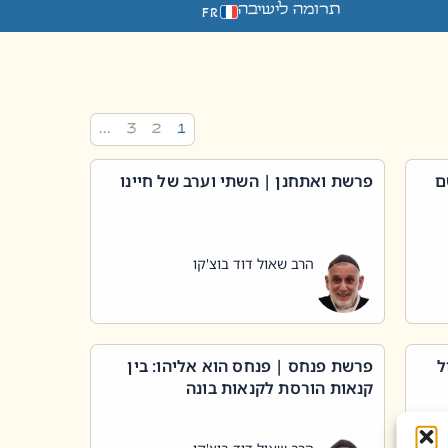
תרומה לישיבה
FR
…
3
2
1
ם
פרשת ואתחנן | השתי וערב של חיינו
הרב שאול דוד בוצ'קו
ל
פרשת פנחס | פנחס הוא אליהו: בין
קנאות הורסת לקנאות בונה