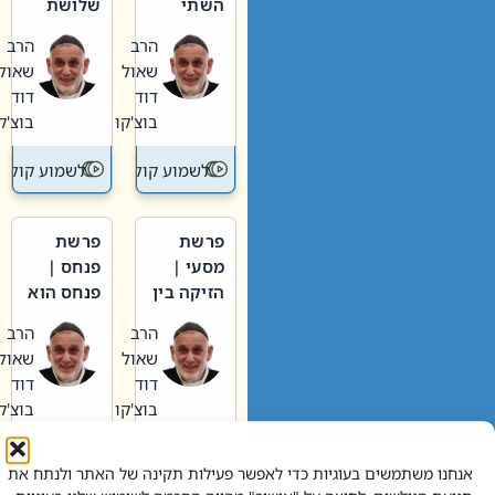
השתי
שלושת
וערב של
האבות
הרב
הרב
חיינו
שאול
שאול
דוד
דוד
בוצ'קו
בוצ'קו
לשמוע קול תורה – מדרש בפרשה
לשמוע קול תור
פרשת
פרשת
מסעי |
פנחס |
הזיקה בין
פנחס הוא
הכהן
אליהו: בין
הרב
הרב
הגדול לעם
קנאות
שאול
שאול
הורסת
דוד
דוד
לקנאות
בוצ'קו
בוצ'קו
בונה
לשמוע קול תורה – מדרש בפרשה
לשמוע קול תור
אנחנו משתמשים בעוגיות כדי לאפשר פעילות תקינה של האתר ולנתח את