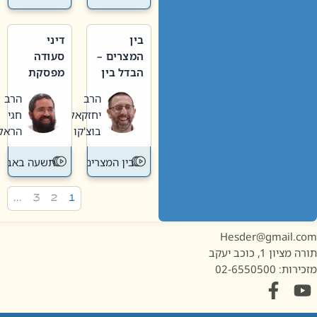
בין
דיני
המצרים –
סעודה
הבדל בין
מפסקת
אבלות
וערב
הרב
הרב
חדשה
תשעה
יחזקאל
חגי
לישנה
באב
בוצ'קו
הראל
בין המצרים
תשעה באב
…
3
2
1
Hesder@gmail.c
מציון 1, כוכב יעקב
ות: 02-6550500