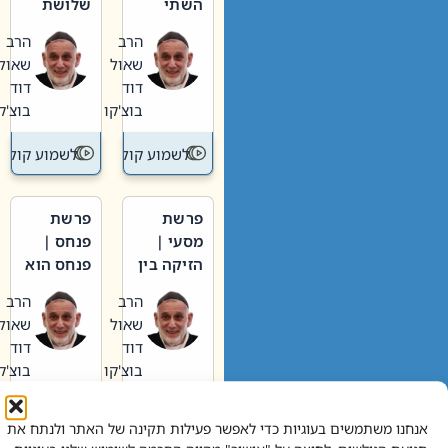
השתי
שלושת
וערב של
האבות
הרב
הרב
חיינו
שאול
שאול
דוד
דוד
בוצ'קו
בוצ'קו
לשמוע קול תורה – מדרש בפרשה
לשמוע קול תור
פרשת
פרשת
מסעי |
פנחס |
הזיקה בין
פנחס הוא
הכהן
אליהו: בין
הרב
הרב
הגדול לעם
קנאות
שאול
שאול
הורסת
דוד
דוד
לקנאות
בוצ'קו
בוצ'קו
בונה
לשמוע קול תורה – מדרש בפרשה
לשמוע קול תור
אנחנו משתמשים בעוגיות כדי לאפשר פעילות תקינה של האתר ולנתח את