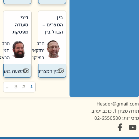
בין
דיני
המצרים –
סעודה
הבדל בין
מפסקת
אבלות
וערב
הרב
הרב
חדשה
תשעה
יחזקאל
חגי
לישנה
באב
בוצ'קו
הראל
בין המצרים
תשעה באב
…
3
2
1
Hesder@gmail.c
מציון 1, כוכב יעקב
ות: 02-6550500