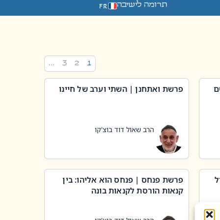
תרומה לישיבה
FR
…
3
2
1
ם
פרשת ואתחנן | השתי וערב של חיינו
הרב שאול דוד בוצ'קו
ל
פרשת פנחס | פנחס הוא אליהו: בין
קנאות הורסת לקנאות בונה