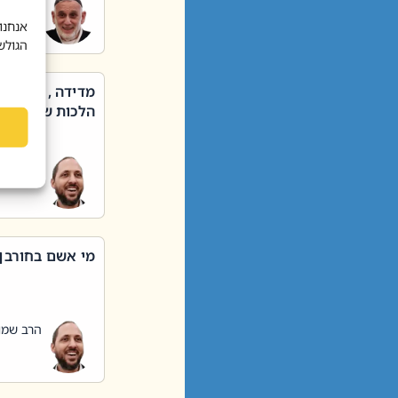
הרב שאול
אנחנו
הגולש
מדידה , קניה ,
הלכות שבת – סי
הרב שמו
מי אשם בחורבן
הרב שמו