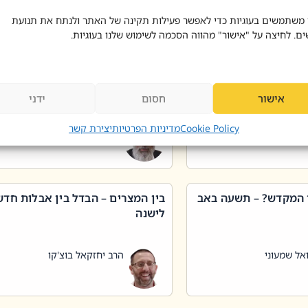
 דוד בוצ'קו
הרב שאול דוד בוצ'קו
 משתמשים בעוגיות כדי לאפשר פעילות תקינה של האתר ולנתח את תנועת
ים. לחיצה על "אישור" מהווה הסכמה לשימוש שלנו בעוגיות.
 שטיפת כלים בשבת –
ליקוטי מוהר"ן תניינא – גם לצדיקי
מן שכג
האמת יש ביטול תורה
אישור
חסום
ידני
אל שמעוני
הרב יאיר בידני
Cookie Policy
מדיניות הפרטיות
יצירת קשר
 המקדש? – תשעה באב
בין המצרים – הבדל בין אבלות חד
לישנה
אל שמעוני
הרב יחזקאל בוצ'קו