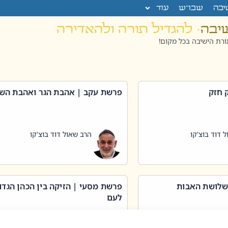
יבה
שבו”ש
עוד
שיבה
· להגדיל תורה ולהאדירה
רת הישיבה בכל מקום!
 חזק
פרשת עקב | אהבת הגר ואהבת הש
 דוד בוצ'קו
הרב שאול דוד בוצ'קו
שלושת האבות
פרשת מסעי | הזיקה בין הכהן הגדו
לעם