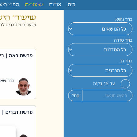
לתוכן
בית
אודות
שיעורים
ספרי היש
שיעורי הי
בחר נושא
נשארים מחוברים לתו
בחר סדרה
פרשת ראה | רק
בחר רב
הרב שאול
עד 15 דקות
החל
פרשת דברים | 