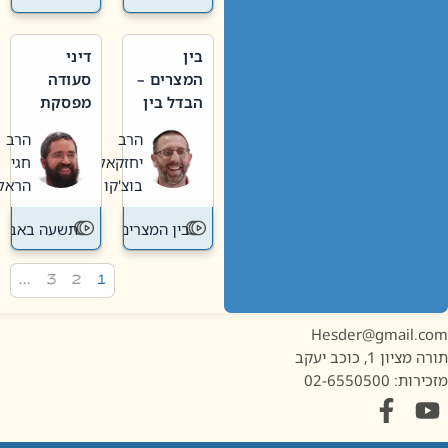
בין
דיני
המצרים –
סעודה
הבדל בין
מפסקת
אבלות
וערב
הרב
הרב
חדשה
תשעה
יחזקאל
חגי
לישנה
באב
בוצ'קו
הראל
בין המצרים
תשעה באב
…
3
2
1
Hesder@gmail.c
מציון 1, כוכב יעקב
ות: 02-6550500