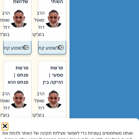
השתי
שלושת
וערב של
האבות
הרב
הרב
חיינו
שאול
שאול
דוד
דוד
בוצ'קו
בוצ'קו
לשמוע קול תורה – מדרש בפרשה
לשמוע קול תור
פרשת
פרשת
מסעי |
פנחס |
הזיקה בין
פנחס הוא
הכהן
אליהו: בין
הרב
הרב
הגדול לעם
קנאות
שאול
שאול
הורסת
דוד
דוד
לקנאות
בוצ'קו
בוצ'קו
בונה
לשמוע קול תורה – מדרש בפרשה
לשמוע קול תור
אנחנו משתמשים בעוגיות כדי לאפשר פעילות תקינה של האתר ולנתח את