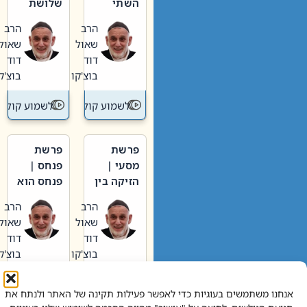
השתי
שלושת
וערב של
האבות
הרב
הרב
חיינו
שאול
שאול
דוד
דוד
בוצ'קו
בוצ'קו
לשמוע קול תורה – מדרש בפרשה
לשמוע קול תור
פרשת
פרשת
מסעי |
פנחס |
הזיקה בין
פנחס הוא
הכהן
אליהו: בין
הרב
הרב
הגדול לעם
קנאות
שאול
שאול
הורסת
דוד
דוד
לקנאות
בוצ'קו
בוצ'קו
בונה
לשמוע קול תורה – מדרש בפרשה
לשמוע קול תור
אנחנו משתמשים בעוגיות כדי לאפשר פעילות תקינה של האתר ולנתח את