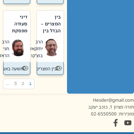
בין
דיני
המצרים –
סעודה
הבדל בין
מפסקת
אבלות
וערב
הרב
הרב
חדשה
תשעה
יחזקאל
חגי
לישנה
באב
בוצ'קו
הראל
בין המצרים
תשעה באב
…
3
2
1
Hesder@gmail.c
מציון 1, כוכב יעקב
ות: 02-6550500