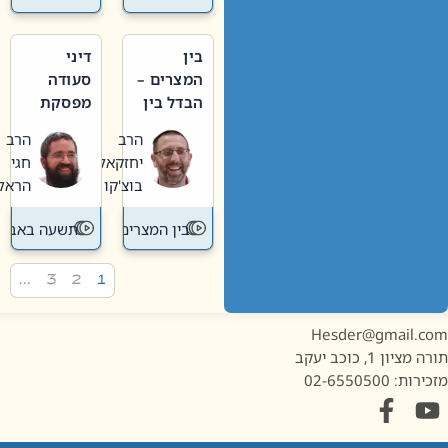
בין
דיני
המצרים –
סעודה
הבדל בין
מפסקת
אבלות
וערב
הרב
הרב
חדשה
תשעה
יחזקאל
חגי
לישנה
באב
בוצ'קו
הראל
בין המצרים
תשעה באב
…
3
2
1
Hesder@gmail.c
מציון 1, כוכב יעקב
ות: 02-6550500