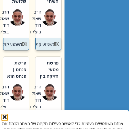
השתי
שלושת
וערב של
האבות
הרב
הרב
חיינו
שאול
שאול
דוד
דוד
בוצ'קו
בוצ'קו
לשמוע קול תורה – מדרש בפרשה
לשמוע קול תור
פרשת
פרשת
מסעי |
פנחס |
הזיקה בין
פנחס הוא
הכהן
אליהו: בין
הרב
הרב
הגדול לעם
קנאות
שאול
שאול
הורסת
דוד
דוד
לקנאות
בוצ'קו
בוצ'קו
בונה
לשמוע קול תורה – מדרש בפרשה
לשמוע קול תור
אנחנו משתמשים בעוגיות כדי לאפשר פעילות תקינה של האתר ולנתח את