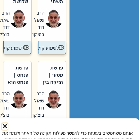
השתי
שלושת
וערב של
האבות
הרב
הרב
חיינו
שאול
שאול
דוד
דוד
בוצ'קו
בוצ'קו
לשמוע קול תורה – מדרש בפרשה
לשמוע קול תור
פרשת
פרשת
מסעי |
פנחס |
הזיקה בין
פנחס הוא
הכהן
אליהו: בין
הרב
הרב
הגדול לעם
קנאות
שאול
שאול
הורסת
דוד
דוד
לקנאות
בוצ'קו
בוצ'קו
בונה
לשמוע קול תורה – מדרש בפרשה
לשמוע קול תור
אנחנו משתמשים בעוגיות כדי לאפשר פעילות תקינה של האתר ולנתח את