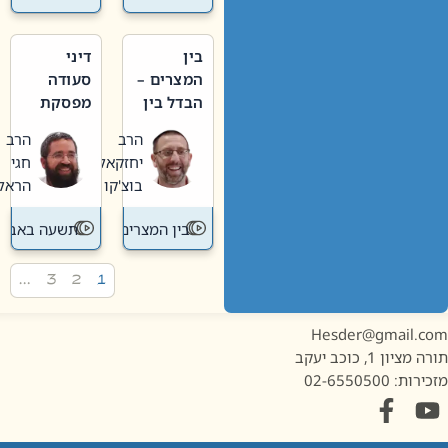
בין
דיני
המצרים –
סעודה
הבדל בין
מפסקת
אבלות
וערב
הרב
הרב
חדשה
תשעה
יחזקאל
חגי
לישנה
באב
בוצ'קו
הראל
בין המצרים
תשעה באב
…
3
2
1
Hesder@gmail.c
מציון 1, כוכב יעקב
ות: 02-6550500