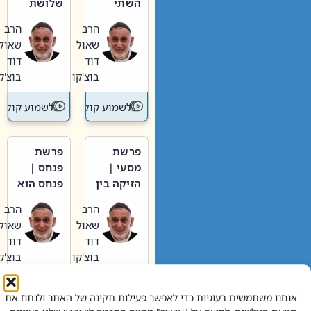
השתי
שלושת
וערב של
האבות
הרב
הרב
חיינו
שאול
שאול
דוד
דוד
בוצ'קו
בוצ'קו
לשמוע קול תורה – מדרש בפרשה
לשמוע קול תור
פרשת
פרשת
מסעי |
פנחס |
הזיקה בין
פנחס הוא
הכהן
אליהו: בין
הרב
הרב
הגדול לעם
קנאות
שאול
שאול
הורסת
דוד
דוד
לקנאות
בוצ'קו
בוצ'קו
בונה
לשמוע קול תורה – מדרש בפרשה
לשמוע קול תור
אנחנו משתמשים בעוגיות כדי לאפשר פעילות תקינה של האתר ולנתח את