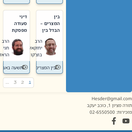
בין
דיני
המצרים –
סעודה
הבדל בין
מפסקת
אבלות
וערב
הרב
הרב
חדשה
תשעה
יחזקאל
חגי
לישנה
באב
בוצ'קו
הראל
בין המצרים
תשעה באב
…
3
2
1
Hesder@gmail.c
מציון 1, כוכב יעקב
ות: 02-6550500