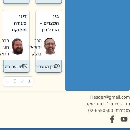
בין
דיני
המצרים –
סעודה
הבדל בין
מפסקת
אבלות
וערב
הרב
הרב
חדשה
תשעה
יחזקאל
חגי
לישנה
באב
בוצ'קו
הראל
בין המצרים
תשעה באב
…
3
2
1
Hesder@gmail.c
מציון 1, כוכב יעקב
ות: 02-6550500