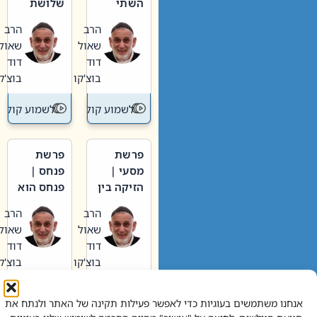
השתי
שלושת
וערב של
האבות
הרב
הרב
חיינו
שאול
שאול
דוד
דוד
בוצ'קו
בוצ'קו
לשמוע קול תורה – מדרש בפרשה
לשמוע קול תור
פרשת
פרשת
מסעי |
פנחס |
הזיקה בין
פנחס הוא
הכהן
אליהו: בין
הרב
הרב
הגדול לעם
קנאות
שאול
שאול
הורסת
דוד
דוד
לקנאות
בוצ'קו
בוצ'קו
בונה
לשמוע קול תורה – מדרש בפרשה
לשמוע קול תור
אנחנו משתמשים בעוגיות כדי לאפשר פעילות תקינה של האתר ולנתח את