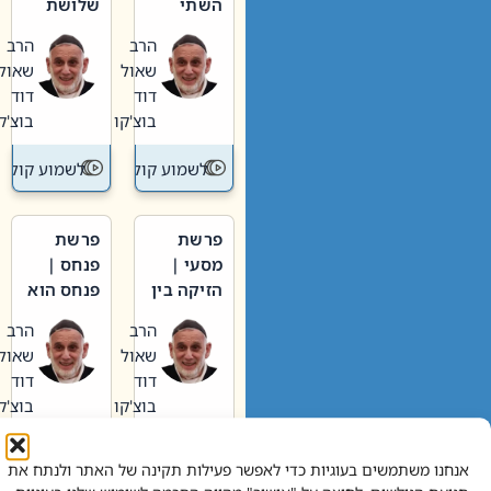
השתי
שלושת
וערב של
האבות
הרב
הרב
חיינו
שאול
שאול
דוד
דוד
בוצ'קו
בוצ'קו
לשמוע קול תורה – מדרש בפרשה
לשמוע קול תור
פרשת
פרשת
מסעי |
פנחס |
הזיקה בין
פנחס הוא
הכהן
אליהו: בין
הרב
הרב
הגדול לעם
קנאות
שאול
שאול
הורסת
דוד
דוד
לקנאות
בוצ'קו
בוצ'קו
בונה
לשמוע קול תורה – מדרש בפרשה
לשמוע קול תור
אנחנו משתמשים בעוגיות כדי לאפשר פעילות תקינה של האתר ולנתח את