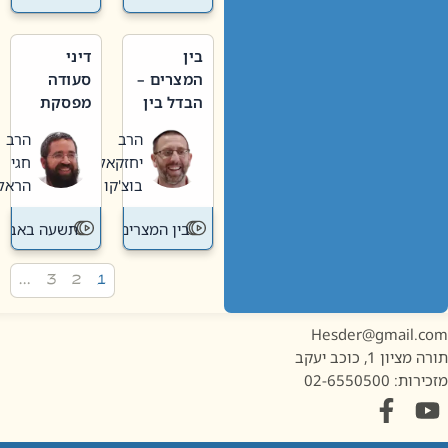
בין
דיני
המצרים –
סעודה
הבדל בין
מפסקת
אבלות
וערב
הרב
הרב
חדשה
תשעה
יחזקאל
חגי
לישנה
באב
בוצ'קו
הראל
בין המצרים
תשעה באב
…
3
2
1
Hesder@gmail.c
מציון 1, כוכב יעקב
ות: 02-6550500