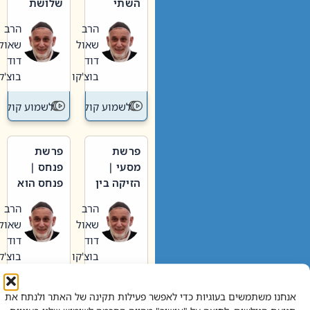
השתי
שלושת
וערב של
האבות
הרב
הרב
חיינו
שאול
שאול
דוד
דוד
בוצ'קו
בוצ'קו
לשמוע קול תורה – מדרש בפרשה
לשמוע קול תור
פרשת
פרשת
מסעי |
פנחס |
הזיקה בין
פנחס הוא
הכהן
אליהו: בין
הרב
הרב
הגדול לעם
קנאות
שאול
שאול
הורסת
דוד
דוד
לקנאות
בוצ'קו
בוצ'קו
בונה
לשמוע קול תורה – מדרש בפרשה
לשמוע קול תור
אנחנו משתמשים בעוגיות כדי לאפשר פעילות תקינה של האתר ולנתח את