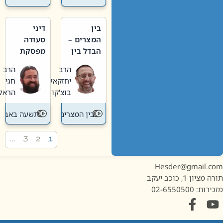
בין
דיני
המצרים –
סעודה
הבדל בין
מפסקת
אבלות
וערב
הרב
הרב
חדשה
תשעה
יחזקאל
חגי
לישנה
באב
בוצ'קו
הראל
בין המצרים
תשעה באב
…
3
2
1
Hesder@gmail.c
מציון 1, כוכב יעקב
ות: 02-6550500