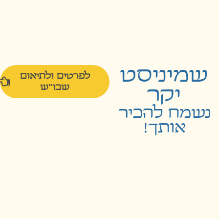
שבו"ש
יקר
נשמח להכיר
אותך!