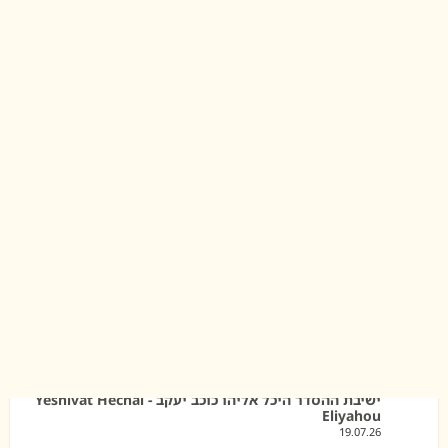
וכ־500 שעות צפייה 🤩
בזכותם אנשים רבים זוכים להיחשף לתורה המיוחדת של הישיבה
🙏🏼
ישיבת ההסדר היכל אליהו - כוכב יעקב 🇮🇱 🕍
ישיבה שהיא בית 🏡
ישיבת ההסדר היכל אליהו כוכב יעקב - Yeshivat Hechal
Eliyahou
19.07.26
💫 דברים מפי רה"י הרב יחזקאל בוצ'קו והרב חגי
וטקס החלוקה 🤗
ישיבת ההסדר היכל אליהו כוכב יעקב - Yeshivat Hechal
Eliyahou