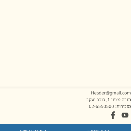
Hesder@gmail.co
ורה מציון 1, כוכב יעקב
זכירות: 02-6550500
תנאי שימוש
הצהרת נגישות
מדיניות הפרטיות
מדיניות עוגיות
© תשפ"ו 2026 ישיבת היכל אליהו | כל הזכויות שמורות