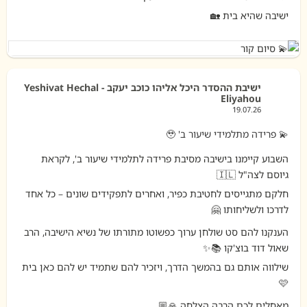
💫 פרידה מתלמידי שיעור ב' 🥹
השבוע קיימנו בישיבה מסיבת פרידה לתלמידי שיעור ב', לקראת
גיוסם לצה"ל 🇮🇱
חלקם מתגייסים לחטיבת כפיר, ואחרים לתפקידים שונים – כל אחד
לדרכו ולשליחותו 🤗
הענקנו להם סט שולחן ערוך כפשוטו מתורתו של נשיא הישיבה, הרב
שאול דוד בוצ'קו 📚✨
שילווה אותם גם בהמשך הדרך, ויזכיר להם שתמיד יש להם כאן בית
🩷
מאחלים לכם הרבה הצלחה 🙏🏼
גאים בכם ואוהבים אתכם 🫶🏼
ישיבת ההסדר היכל אליהו - כוכב יעקב 🕍
ישיבה שהיא בית 🏡