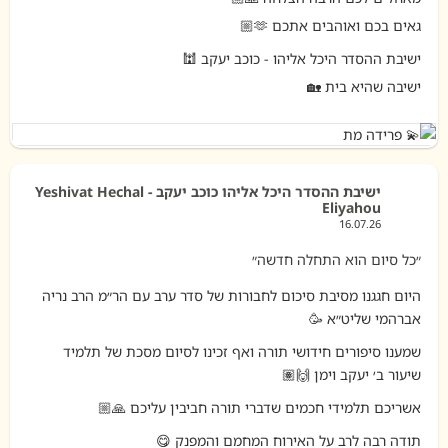
ישיבת ההסדר היכל אליהו כוכב יעקב - Yeshivat Hechal
Eliyahou
16.07.26
״כל סיום הוא התחלה חדשה״
היום חגגנו מסיבת סיכום לחבורות של סדר ערב עם הר״מ הרב נריה
אברהמי שליט״א 🥳
שמענו סיפורים חידושי תורה ואף זכינו לסיום מסכת של תלמיד
שיעור ב׳ יעקב וימן 🙌🏽
אשריכם תלמידי חכמים שדברי תורה חביבין עליכם 🙏🏼
תודה רבה לרב על האירוח המחמם והמפנק 😋
עלו מעלה מעלה בעזרת ה׳
ישיבת ההסדר היכל אליהו - כוכב יעקב 🕍