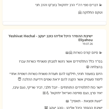
19.07.26
💫 סיום קורס כשרות 🤗📖
בס"ד כלל התלמידים אשר ניגשו למבחן משגיחי כשרות עברו
בהצלחה 🤩
היום במעמד חגיגי, חילקנו להם תעודת משגיח כשרות רשמית אחרי
לימוד מעמיק אשר הקנה להם יראת שמים וידיעת ההלכה 😇
יישר כוח לתלמידים התותחים - יובל חלבי, דביר שריקי, נעם עיבו,
יאיר פרץ, נעם סוויסה ואריאל יחזקאל 💪🏼
"יגעת ומצאת - תאמין" 📖
ישיבת ההסדר היכל אליהו - כוכב יעקב 🕍
ישיבה שהיא בית 🏡
ישיבת ההסדר היכל אליהו כוכב יעקב - Yeshivat Hechal
Eliyahou
19.07.26