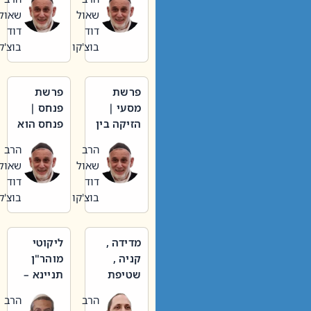
חיינו
שאול
שאול
דוד
דוד
בוצ'קו
בוצ'קו
פרשת
פרשת
מסעי |
פנחס |
הזיקה בין
פנחס הוא
הכהן
אליהו: בין
הרב
הרב
הגדול לעם
קנאות
שאול
שאול
הורסת
דוד
דוד
לקנאות
בוצ'קו
בוצ'קו
בונה
מדידה ,
ליקוטי
קניה ,
מוהר"ן
שטיפת
תניינא –
כלים
גם לצדיקי
הרב
הרב
בשבת –
האמת יש