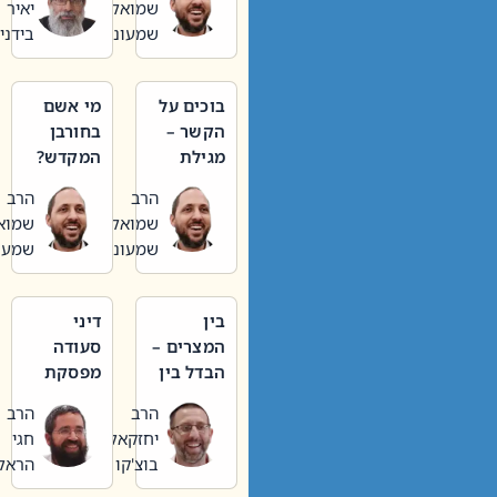
שמואל
יאיר
הלכות
ביטול
שמעוני
בידני
שבת –
תורה
סימן שכג
בוכים על
מי אשם
הקשר –
בחורבן
מגילת
המקדש?
איכה –
– תשעה
הרב
הרב
תשעה
באב
שמואל
שמואל
באב
שמעוני
שמעוני
בין
דיני
המצרים –
סעודה
הבדל בין
מפסקת
אבלות
וערב
הרב
הרב
חדשה
תשעה
יחזקאל
חגי
לישנה
באב
בוצ'קו
הראל