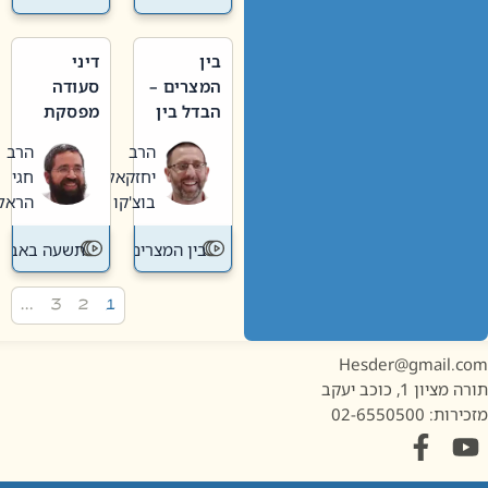
בין
דיני
המצרים –
סעודה
הבדל בין
מפסקת
אבלות
וערב
הרב
הרב
חדשה
תשעה
יחזקאל
חגי
לישנה
באב
בוצ'קו
הראל
בין המצרים
תשעה באב
…
3
2
1
Hesder@gmail.c
מציון 1, כוכב יעקב
ות: 02-6550500