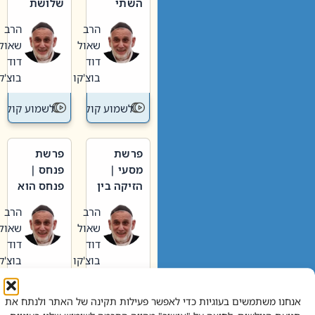
השתי
שלושת
וערב של
האבות
הרב
הרב
חיינו
שאול
שאול
דוד
דוד
בוצ'קו
בוצ'קו
לשמוע קול תורה – מדרש בפרשה
לשמוע קול תור
פרשת
פרשת
מסעי |
פנחס |
הזיקה בין
פנחס הוא
הכהן
אליהו: בין
הרב
הרב
הגדול לעם
קנאות
שאול
שאול
הורסת
דוד
דוד
לקנאות
בוצ'קו
בוצ'קו
בונה
לשמוע קול תורה – מדרש בפרשה
לשמוע קול תור
אנחנו משתמשים בעוגיות כדי לאפשר פעילות תקינה של האתר ולנתח את