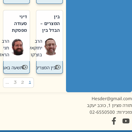
בין
דיני
המצרים –
סעודה
הבדל בין
מפסקת
אבלות
וערב
הרב
הרב
חדשה
תשעה
יחזקאל
חגי
לישנה
באב
בוצ'קו
הראל
בין המצרים
תשעה באב
…
3
2
1
Hesder@gmail.c
מציון 1, כוכב יעקב
ות: 02-6550500