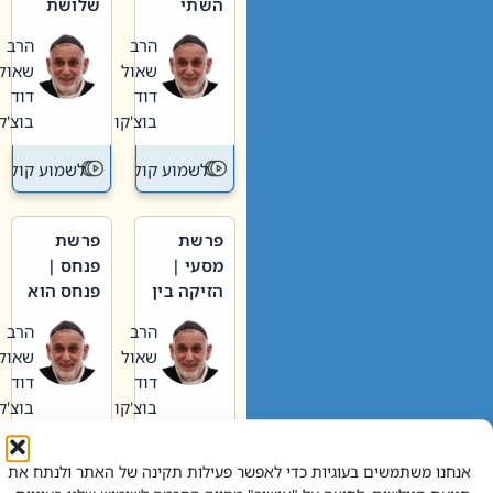
השתי
שלושת
וערב של
האבות
הרב
הרב
חיינו
שאול
שאול
דוד
דוד
בוצ'קו
בוצ'קו
לשמוע קול תורה – מדרש בפרשה
לשמוע קול תור
פרשת
פרשת
מסעי |
פנחס |
הזיקה בין
פנחס הוא
הכהן
אליהו: בין
הרב
הרב
הגדול לעם
קנאות
שאול
שאול
הורסת
דוד
דוד
לקנאות
בוצ'קו
בוצ'קו
בונה
לשמוע קול תורה – מדרש בפרשה
לשמוע קול תור
אנחנו משתמשים בעוגיות כדי לאפשר פעילות תקינה של האתר ולנתח את