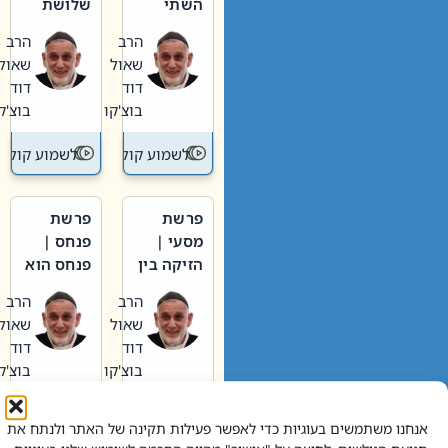
השתי
שלושת
וערב של
האבות
הרב
הרב
חיינו
שאול
שאול
דוד
דוד
בוצ'קו
בוצ'קו
לשמוע קול תורה – מדרש בפרשה
לשמוע קול תור
פרשת
פרשת
מסעי |
פנחס |
הזיקה בין
פנחס הוא
הכהן
אליהו: בין
הרב
הרב
הגדול לעם
קנאות
שאול
שאול
הורסת
דוד
דוד
לקנאות
בוצ'קו
בוצ'קו
בונה
לשמוע קול תורה – מדרש בפרשה
לשמוע קול תור
אנחנו משתמשים בעוגיות כדי לאפשר פעילות תקינה של האתר ולנתח את