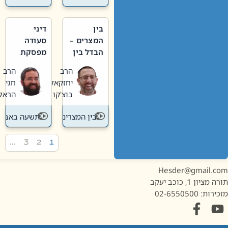
בין
דיני
המצרים –
סעודה
הבדל בין
מפסקת
אבלות
וערב
הרב
הרב
חדשה
תשעה
יחזקאל
חגי
לישנה
באב
בוצ'קו
הראל
בין המצרים
תשעה באב
…
3
2
1
Hesder@gmail.c
מציון 1, כוכב יעקב
ות: 02-6550500