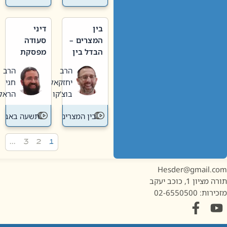
בין
דיני
המצרים –
סעודה
הבדל בין
מפסקת
אבלות
וערב
הרב
הרב
חדשה
תשעה
יחזקאל
חגי
לישנה
באב
בוצ'קו
הראל
בין המצרים
תשעה באב
…
3
2
1
Hesder@gmail.c
מציון 1, כוכב יעקב
ות: 02-6550500