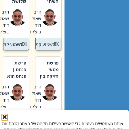
השתי
שלושת
וערב של
האבות
הרב
הרב
חיינו
שאול
שאול
דוד
דוד
בוצ'קו
בוצ'קו
לשמוע קול תורה – מדרש בפרשה
לשמוע קול תור
פרשת
פרשת
מסעי |
פנחס |
הזיקה בין
פנחס הוא
הכהן
אליהו: בין
הרב
הרב
הגדול לעם
קנאות
שאול
שאול
הורסת
דוד
דוד
לקנאות
בוצ'קו
בוצ'קו
בונה
לשמוע קול תורה – מדרש בפרשה
לשמוע קול תור
אנחנו משתמשים בעוגיות כדי לאפשר פעילות תקינה של האתר ולנתח את