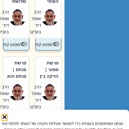
השתי
שלושת
וערב של
האבות
הרב
הרב
חיינו
שאול
שאול
דוד
דוד
בוצ'קו
בוצ'קו
לשמוע קול תורה – מדרש בפרשה
לשמוע קול תור
פרשת
פרשת
מסעי |
פנחס |
הזיקה בין
פנחס הוא
הכהן
אליהו: בין
הרב
הרב
הגדול לעם
קנאות
שאול
שאול
הורסת
דוד
דוד
לקנאות
בוצ'קו
בוצ'קו
בונה
לשמוע קול תורה – מדרש בפרשה
לשמוע קול תור
אנחנו משתמשים בעוגיות כדי לאפשר פעילות תקינה של האתר ולנתח את