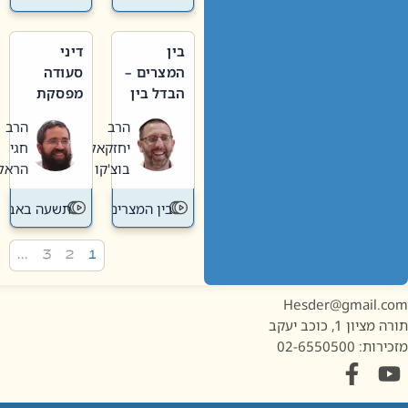
בין
דיני
המצרים –
סעודה
הבדל בין
מפסקת
אבלות
וערב
הרב
הרב
חדשה
תשעה
יחזקאל
חגי
לישנה
באב
בוצ'קו
הראל
בין המצרים
תשעה באב
…
3
2
1
Hesder@gmail.c
מציון 1, כוכב יעקב
ות: 02-6550500