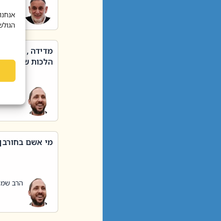
הרב שאול
אנחנו
הגולש
מדידה , קניה ,
הלכות שבת – סי
הרב שמו
מי אשם בחורבן
הרב שמו