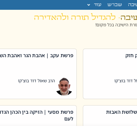
יבה
שבו”ש
עוד
שיבה
· להגדיל תורה ולהאדירה
רת הישיבה בכל מקום!
 חזק
פרשת עקב | אהבת הגר ואהבת הש
 דוד בוצ'קו
הרב שאול דוד בוצ'קו
שלושת האבות
פרשת מסעי | הזיקה בין הכהן הגדו
לעם