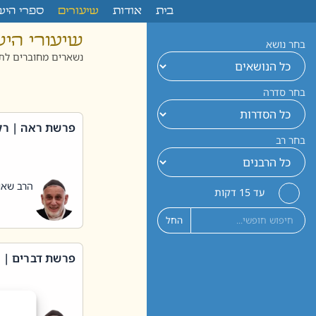
לתוכן
בית
אודות
שיעורים
ספרי היש
שיעורי הי
בחר נושא
נשארים מחוברים לתו
בחר סדרה
פרשת ראה | רק
בחר רב
הרב שאול
עד 15 דקות
החל
פרשת דברים | 