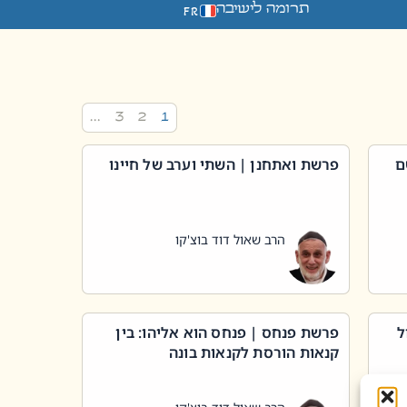
תרומה לישיבה
FR
…
3
2
1
ם
פרשת ואתחנן | השתי וערב של חיינו
הרב שאול דוד בוצ'קו
ל
פרשת פנחס | פנחס הוא אליהו: בין
קנאות הורסת לקנאות בונה