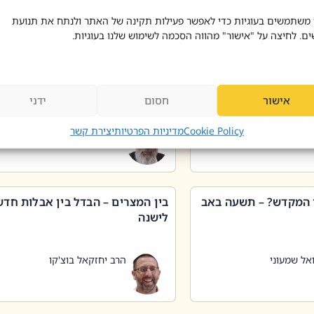
 דוד בוצ'קו
הרב שאול דוד בוצ'קו
 משתמשים בעוגיות כדי לאפשר פעילות תקינה של האתר ולנתח את תנועת
ים. לחיצה על "אישור" מהווה הסכמה לשימוש שלנו בעוגיות.
 שטיפת כלים בשבת –
ליקוטי מוהר"ן תניינא – גם לצדיקי
מן שכג
האמת יש ביטול תורה
אישור
חסום
ידני
אל שמעוני
הרב יאיר בידני
Cookie Policy
מדיניות הפרטיות
יצירת קשר
 המקדש? – תשעה באב
בין המצרים – הבדל בין אבלות חד
לישנה
אל שמעוני
הרב יחזקאל בוצ'קו