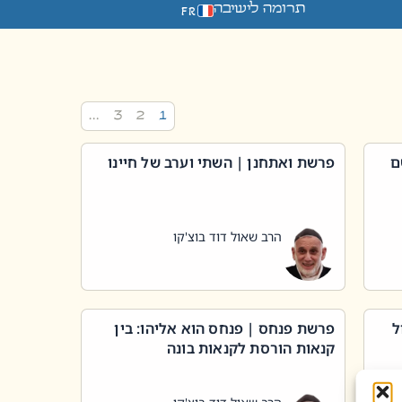
תרומה לישיבה
FR
…
3
2
1
ם
פרשת ואתחנן | השתי וערב של חיינו
הרב שאול דוד בוצ'קו
ל
פרשת פנחס | פנחס הוא אליהו: בין
קנאות הורסת לקנאות בונה