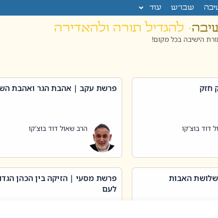
יבה
שבו”ש
עוד
שיבה
· להגדיל תורה ולהאדירה
רת הישיבה בכל מקום!
 חזק
פרשת עקב | אהבת הגר ואהבת הש
 דוד בוצ'קו
הרב שאול דוד בוצ'קו
שלושת האבות
פרשת מסעי | הזיקה בין הכהן הגדו
לעם