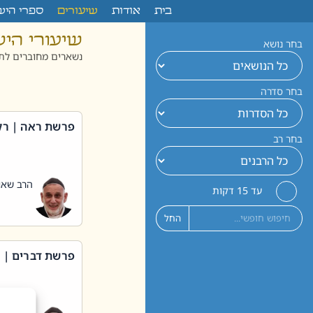
לתוכן
בית
אודות
שיעורים
ספרי היש
שיעורי הי
בחר נושא
נשארים מחוברים לתו
בחר סדרה
פרשת ראה | רק
בחר רב
הרב שאול
עד 15 דקות
החל
פרשת דברים | 