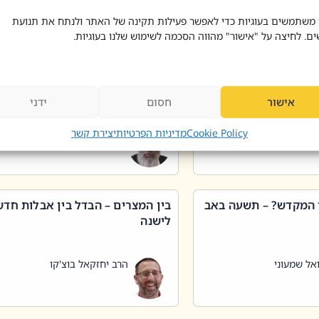
 דוד בוצ'קו
הרב שאול דוד בוצ'קו
 משתמשים בעוגיות כדי לאפשר פעילות תקינה של האתר ולנתח את תנועת
ים. לחיצה על "אישור" מהווה הסכמה לשימוש שלנו בעוגיות.
 שטיפת כלים בשבת –
ליקוטי מוהר"ן תניינא – גם לצדיקי
מן שכג
האמת יש ביטול תורה
אישור
חסום
ידני
אל שמעוני
הרב יאיר בידני
Cookie Policy
מדיניות הפרטיות
יצירת קשר
 המקדש? – תשעה באב
בין המצרים – הבדל בין אבלות חד
לישנה
אל שמעוני
הרב יחזקאל בוצ'קו