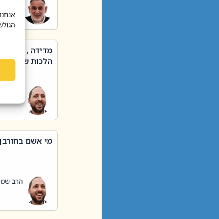
הרב שאול
אנחנו
הגולש
מדידה , קניה ,
הלכות שבת – סי
הרב שמו
מי אשם בחורבן
הרב שמו