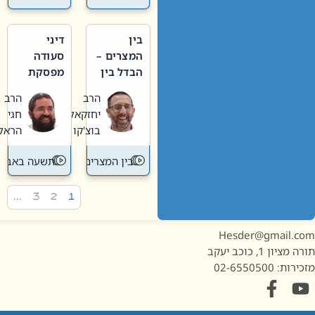
בין
דיני
המצרים –
סעודה
הבדל בין
מפסקת
אבלות
וערב
הרב
הרב
חדשה
תשעה
יחזקאל
חגי
לישנה
באב
בוצ'קו
הראל
בין המצרים
תשעה באב
…
3
2
1
Hesder@gmail.c
מציון 1, כוכב יעקב
ות: 02-6550500