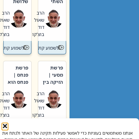
השתי
שלושת
וערב של
האבות
הרב
הרב
חיינו
שאול
שאול
דוד
דוד
בוצ'קו
בוצ'קו
לשמוע קול תורה – מדרש בפרשה
לשמוע קול תור
פרשת
פרשת
מסעי |
פנחס |
הזיקה בין
פנחס הוא
הכהן
אליהו: בין
הרב
הרב
הגדול לעם
קנאות
שאול
שאול
הורסת
דוד
דוד
לקנאות
בוצ'קו
בוצ'קו
בונה
לשמוע קול תורה – מדרש בפרשה
לשמוע קול תור
אנחנו משתמשים בעוגיות כדי לאפשר פעילות תקינה של האתר ולנתח את