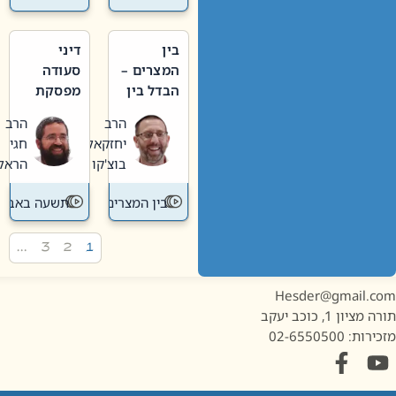
בין
דיני
המצרים –
סעודה
הבדל בין
מפסקת
אבלות
וערב
הרב
הרב
חדשה
תשעה
יחזקאל
חגי
לישנה
באב
בוצ'קו
הראל
בין המצרים
תשעה באב
…
3
2
1
Hesder@gmail.c
מציון 1, כוכב יעקב
ות: 02-6550500