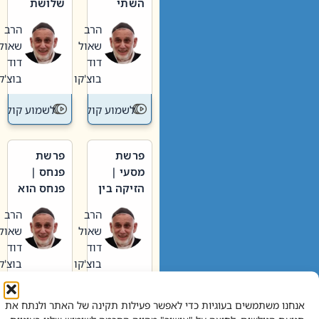
השתי
שלושת
וערב של
האבות
הרב
הרב
חיינו
שאול
שאול
דוד
דוד
בוצ'קו
בוצ'קו
לשמוע קול תורה – מדרש בפרשה
לשמוע קול תור
פרשת
פרשת
מסעי |
פנחס |
הזיקה בין
פנחס הוא
הכהן
אליהו: בין
הרב
הרב
הגדול לעם
קנאות
שאול
שאול
הורסת
דוד
דוד
לקנאות
בוצ'קו
בוצ'קו
בונה
לשמוע קול תורה – מדרש בפרשה
לשמוע קול תור
אנחנו משתמשים בעוגיות כדי לאפשר פעילות תקינה של האתר ולנתח את