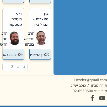
בין
דיני
המצרים –
סעודה
הבדל בין
מפסקת
אבלות
וערב
הרב
הרב
חדשה
תשעה
יחזקאל
חגי
לישנה
באב
בוצ'קו
הראל
בין המצרים
תשעה באב
…
3
2
1
Hesder@gmail.c
מציון 1, כוכב יעקב
ות: 02-6550500