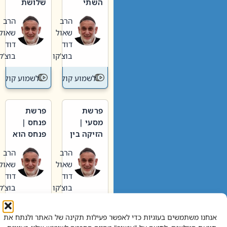
השתי
שלושת
וערב של
האבות
הרב
הרב
חיינו
שאול
שאול
דוד
דוד
בוצ'קו
בוצ'קו
לשמוע קול תורה – מדרש בפרשה
לשמוע קול תור
פרשת
פרשת
מסעי |
פנחס |
הזיקה בין
פנחס הוא
הכהן
אליהו: בין
הרב
הרב
הגדול לעם
קנאות
שאול
שאול
הורסת
דוד
דוד
לקנאות
בוצ'קו
בוצ'קו
בונה
לשמוע קול תורה – מדרש בפרשה
לשמוע קול תור
אנחנו משתמשים בעוגיות כדי לאפשר פעילות תקינה של האתר ולנתח את