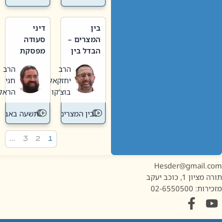
בין
דיני
המצרים –
סעודה
הבדל בין
מפסקת
אבלות
וערב
הרב
הרב
חדשה
תשעה
יחזקאל
חגי
לישנה
באב
בוצ'קו
הראל
בין המצרים
תשעה באב
…
3
2
1
Hesder@gmail.c
מציון 1, כוכב יעקב
ות: 02-6550500