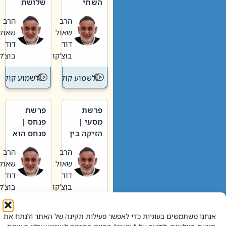
השתי
שלושת
וערב של
האבות
הרב
הרב
חיינו
שאול
שאול
דוד
דוד
בוצ'קו
בוצ'קו
לשמוע קול תורה – מדרש בפרשה
לשמוע קול תור
פרשת
פרשת
מסעי |
פנחס |
הזיקה בין
פנחס הוא
הכהן
אליהו: בין
הרב
הרב
הגדול לעם
קנאות
שאול
שאול
הורסת
דוד
דוד
לקנאות
בוצ'קו
בוצ'קו
בונה
לשמוע קול תורה – מדרש בפרשה
לשמוע קול תור
אנחנו משתמשים בעוגיות כדי לאפשר פעילות תקינה של האתר ולנתח את