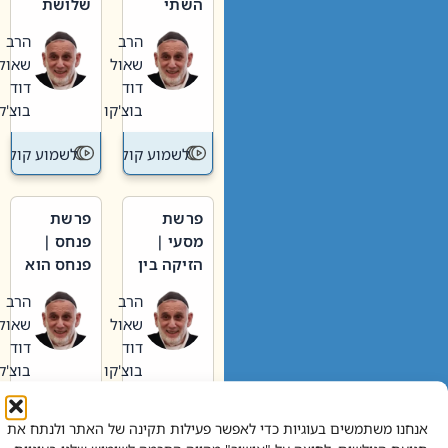
השתי
שלושת
וערב של
האבות
הרב
הרב
חיינו
שאול
שאול
דוד
דוד
בוצ'קו
בוצ'קו
לשמוע קול תורה – מדרש בפרשה
לשמוע קול תור
פרשת
פרשת
מסעי |
פנחס |
הזיקה בין
פנחס הוא
הכהן
אליהו: בין
הרב
הרב
הגדול לעם
קנאות
שאול
שאול
הורסת
דוד
דוד
לקנאות
בוצ'קו
בוצ'קו
בונה
לשמוע קול תורה – מדרש בפרשה
לשמוע קול תור
אנחנו משתמשים בעוגיות כדי לאפשר פעילות תקינה של האתר ולנתח את