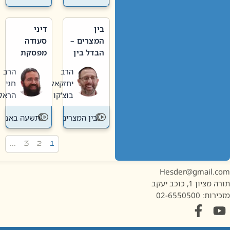
בין
דיני
המצרים –
סעודה
הבדל בין
מפסקת
אבלות
וערב
הרב
הרב
חדשה
תשעה
יחזקאל
חגי
לישנה
באב
בוצ'קו
הראל
בין המצרים
תשעה באב
…
3
2
1
Hesder@gmail.c
מציון 1, כוכב יעקב
ות: 02-6550500