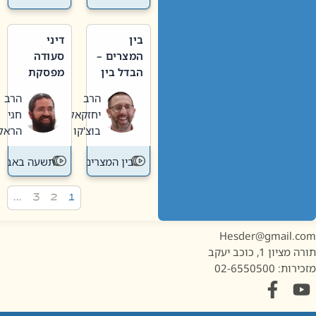
בין
דיני
המצרים –
סעודה
הבדל בין
מפסקת
אבלות
וערב
הרב
הרב
חדשה
תשעה
יחזקאל
חגי
לישנה
באב
בוצ'קו
הראל
בין המצרים
תשעה באב
…
3
2
1
Hesder@gmail.c
מציון 1, כוכב יעקב
ות: 02-6550500