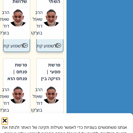
השתי
שלושת
וערב של
האבות
הרב
הרב
חיינו
שאול
שאול
דוד
דוד
בוצ'קו
בוצ'קו
לשמוע קול תורה – מדרש בפרשה
לשמוע קול תור
פרשת
פרשת
מסעי |
פנחס |
הזיקה בין
פנחס הוא
הכהן
אליהו: בין
הרב
הרב
הגדול לעם
קנאות
שאול
שאול
הורסת
דוד
דוד
לקנאות
בוצ'קו
בוצ'קו
בונה
לשמוע קול תורה – מדרש בפרשה
לשמוע קול תור
אנחנו משתמשים בעוגיות כדי לאפשר פעילות תקינה של האתר ולנתח את