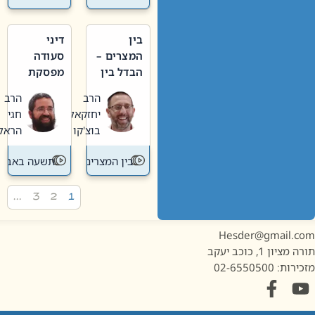
בין
דיני
המצרים –
סעודה
הבדל בין
מפסקת
אבלות
וערב
הרב
הרב
חדשה
תשעה
יחזקאל
חגי
לישנה
באב
בוצ'קו
הראל
בין המצרים
תשעה באב
…
3
2
1
Hesder@gmail.c
מציון 1, כוכב יעקב
ות: 02-6550500