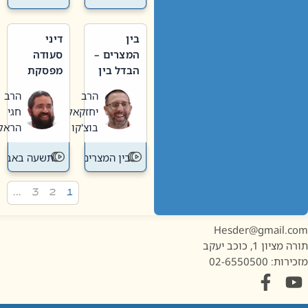
בין
דיני
המצרים –
סעודה
הבדל בין
מפסקת
אבלות
וערב
הרב
הרב
חדשה
תשעה
יחזקאל
חגי
לישנה
באב
בוצ'קו
הראל
בין המצרים
תשעה באב
…
3
2
1
Hesder@gmail.c
מציון 1, כוכב יעקב
ות: 02-6550500