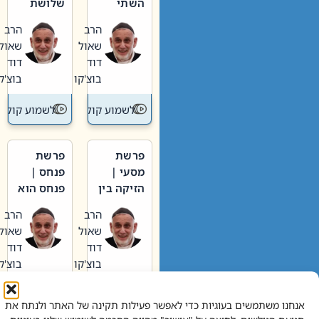
השתי
שלושת
וערב של
האבות
הרב
הרב
חיינו
שאול
שאול
דוד
דוד
בוצ'קו
בוצ'קו
לשמוע קול תורה – מדרש בפרשה
לשמוע קול תור
פרשת
פרשת
מסעי |
פנחס |
הזיקה בין
פנחס הוא
הכהן
אליהו: בין
הרב
הרב
הגדול לעם
קנאות
שאול
שאול
הורסת
דוד
דוד
לקנאות
בוצ'קו
בוצ'קו
בונה
לשמוע קול תורה – מדרש בפרשה
לשמוע קול תור
אנחנו משתמשים בעוגיות כדי לאפשר פעילות תקינה של האתר ולנתח את