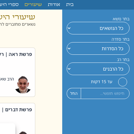
לתוכן
בית
אודות
שיעורים
ספרי היש
שיעורי הי
בחר נושא
נשארים מחוברים לתו
בחר סדרה
פרשת ראה | רק
בחר רב
הרב שאול
עד 15 דקות
החל
פרשת דברים | 