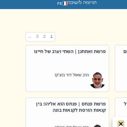
תרומה לישיבה
FR
…
3
2
1
ם
פרשת ואתחנן | השתי וערב של חיינו
הרב שאול דוד בוצ'קו
ל
פרשת פנחס | פנחס הוא אליהו: בין
קנאות הורסת לקנאות בונה