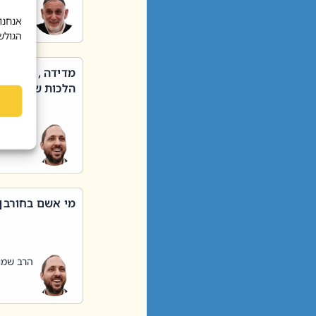
הרב שאול
אנחנו
הגולש
מדידה , קניה ,
הלכות שבת – סי
הרב שמו
מי אשם בחורבן
הרב שמו