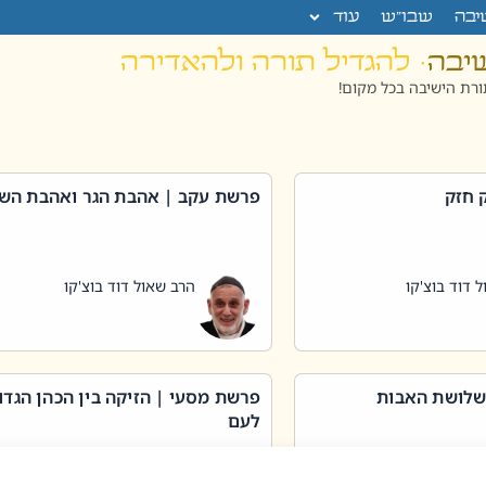
יבה
שבו”ש
עוד
שיבה
· להגדיל תורה ולהאדירה
רת הישיבה בכל מקום!
 חזק
פרשת עקב | אהבת הגר ואהבת הש
 דוד בוצ'קו
הרב שאול דוד בוצ'קו
שלושת האבות
פרשת מסעי | הזיקה בין הכהן הגדו
לעם