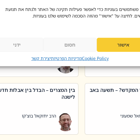
 דוד בוצ'קו
הרב שאול דוד בוצ'קו
 משתמשים בעוגיות כדי לאפשר פעילות תקינה של האתר ולנתח את תנועת
ים. לחיצה על "אישור" מהווה הסכמה לשימוש שלנו בעוגיות.
 שטיפת כלים בשבת –
ליקוטי מוהר"ן תניינא – גם לצדיקי
מן שכג
האמת יש ביטול תורה
אישור
חסום
ידני
אל שמעוני
הרב יאיר בידני
Cookie Policy
מדיניות הפרטיות
יצירת קשר
 המקדש? – תשעה באב
בין המצרים – הבדל בין אבלות חד
לישנה
אל שמעוני
הרב יחזקאל בוצ'קו