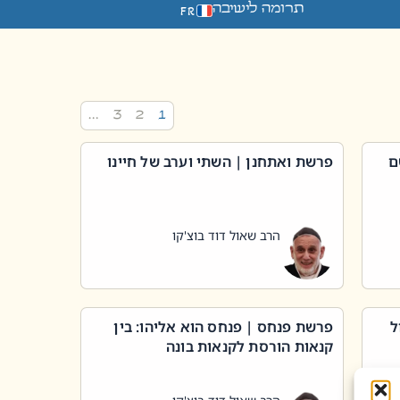
תרומה לישיבה
FR
…
3
2
1
ם
פרשת ואתחנן | השתי וערב של חיינו
הרב שאול דוד בוצ'קו
ל
פרשת פנחס | פנחס הוא אליהו: בין
קנאות הורסת לקנאות בונה