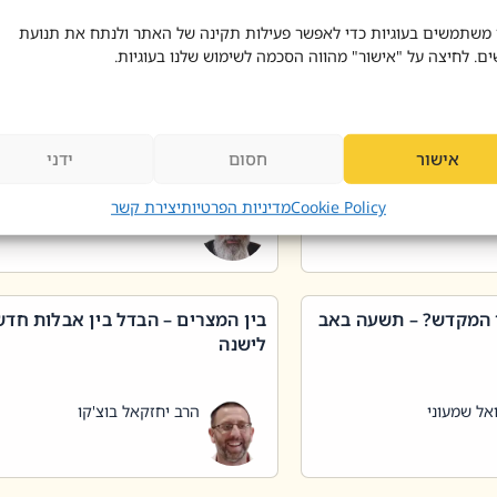
 דוד בוצ'קו
הרב שאול דוד בוצ'קו
 משתמשים בעוגיות כדי לאפשר פעילות תקינה של האתר ולנתח את תנועת
ים. לחיצה על "אישור" מהווה הסכמה לשימוש שלנו בעוגיות.
 שטיפת כלים בשבת –
ליקוטי מוהר"ן תניינא – גם לצדיקי
מן שכג
האמת יש ביטול תורה
אישור
חסום
ידני
אל שמעוני
הרב יאיר בידני
Cookie Policy
מדיניות הפרטיות
יצירת קשר
 המקדש? – תשעה באב
בין המצרים – הבדל בין אבלות חד
לישנה
אל שמעוני
הרב יחזקאל בוצ'קו