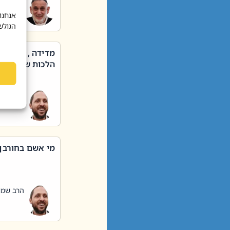
הרב שאול
אנחנו
הגולש
מדידה , קניה ,
הלכות שבת – סי
הרב שמו
מי אשם בחורבן
הרב שמו