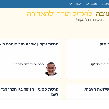
יבה
שבו”ש
עוד
שיבה
· להגדיל תורה ולהאדירה
רת הישיבה בכל מקום!
 חזק
פרשת עקב | אהבת הגר ואהבת הש
 דוד בוצ'קו
הרב שאול דוד בוצ'קו
שלושת האבות
פרשת מסעי | הזיקה בין הכהן הגדו
לעם