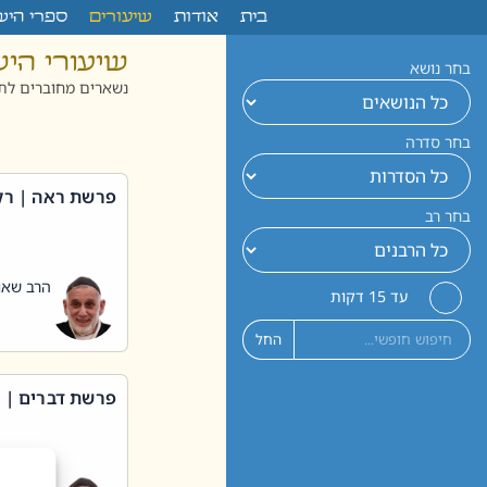
לתוכן
בית
אודות
שיעורים
ספרי היש
שיעורי הי
בחר נושא
נשארים מחוברים לתו
בחר סדרה
פרשת ראה | רק
בחר רב
הרב שאול
עד 15 דקות
החל
פרשת דברים | 