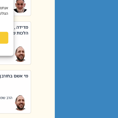
הרב שאול
אנחנו
הגולש
מדידה , קניה ,
הלכות שבת – סי
הרב שמו
מי אשם בחורבן
הרב שמו