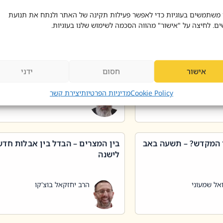
 דוד בוצ'קו
הרב שאול דוד בוצ'קו
 משתמשים בעוגיות כדי לאפשר פעילות תקינה של האתר ולנתח את תנועת
ים. לחיצה על "אישור" מהווה הסכמה לשימוש שלנו בעוגיות.
 שטיפת כלים בשבת –
ליקוטי מוהר"ן תניינא – גם לצדיקי
מן שכג
האמת יש ביטול תורה
אישור
חסום
ידני
אל שמעוני
הרב יאיר בידני
Cookie Policy
מדיניות הפרטיות
יצירת קשר
 המקדש? – תשעה באב
בין המצרים – הבדל בין אבלות חד
לישנה
אל שמעוני
הרב יחזקאל בוצ'קו