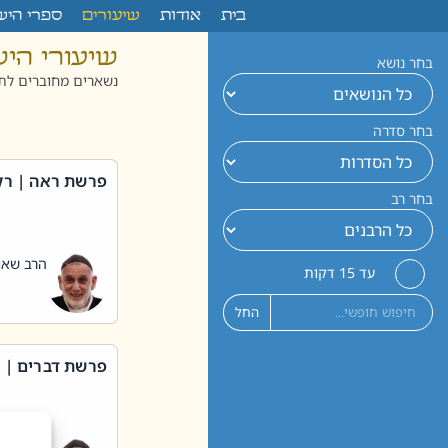
לתוכן
בית
אודות
שיעורים
ספרי היש
שיעורי הי
בחר נושא
נשארים מחוברים לתו
בחר סדרה
פרשת ראה | רק
בחר רב
הרב שאול
עד 15 דקות
החל
פרשת דברים | 