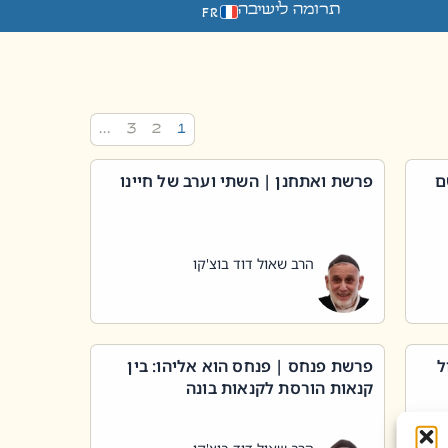
תרומה לישיבה
FR
…
3
2
1
ם
פרשת ואתחנן | השתי וערב של חיינו
הרב שאול דוד בוצ'קו
ל
פרשת פנחס | פנחס הוא אליהו: בין
קנאות הורסת לקנאות בונה