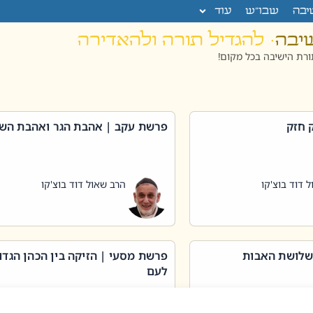
יבה
שבו”ש
עוד
שיבה
· להגדיל תורה ולהאדירה
רת הישיבה בכל מקום!
 חזק
פרשת עקב | אהבת הגר ואהבת הש
 דוד בוצ'קו
הרב שאול דוד בוצ'קו
שלושת האבות
פרשת מסעי | הזיקה בין הכהן הגדו
לעם