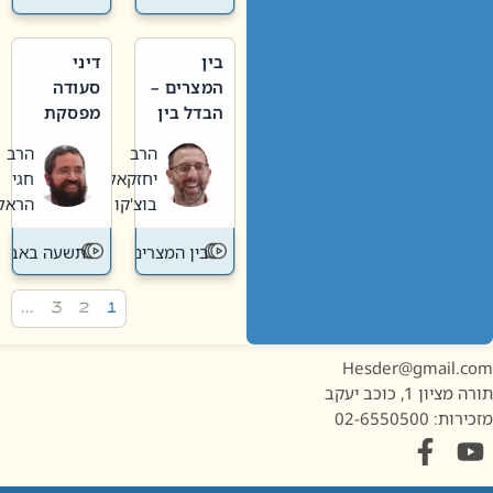
בין
דיני
המצרים –
סעודה
הבדל בין
מפסקת
אבלות
וערב
הרב
הרב
חדשה
תשעה
יחזקאל
חגי
לישנה
באב
בוצ'קו
הראל
בין המצרים
תשעה באב
…
3
2
1
Hesder@gmail.c
מציון 1, כוכב יעקב
ות: 02-6550500