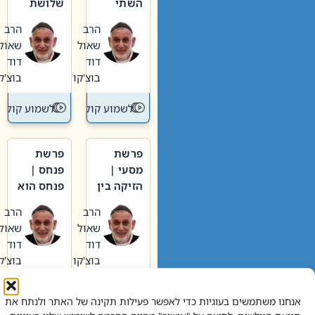
השתי
שלושת
וערב של
האבות
הרב
הרב
חיינו
שאול
שאול
דוד
דוד
בוצ'קו
בוצ'קו
לשמוע קול תורה – מדרש בפרשה
לשמוע קול תור
פרשת
פרשת
מסעי |
פנחס |
הזיקה בין
פנחס הוא
הכהן
אליהו: בין
הרב
הרב
הגדול לעם
קנאות
שאול
שאול
הורסת
דוד
דוד
לקנאות
בוצ'קו
בוצ'קו
בונה
לשמוע קול תורה – מדרש בפרשה
לשמוע קול תור
אנחנו משתמשים בעוגיות כדי לאפשר פעילות תקינה של האתר ולנתח את