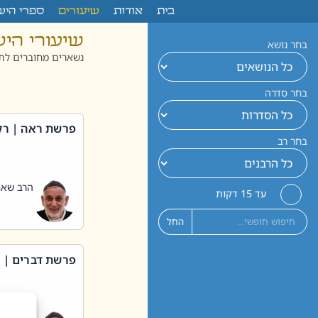
לתוכן
בית
אודות
שיעורים
ספרי היש
שיעורי הי
בחר נושא
נשארים מחוברים לתו
בחר סדרה
פרשת ראה | רק
בחר רב
הרב שאול
עד 15 דקות
החל
פרשת דברים | 