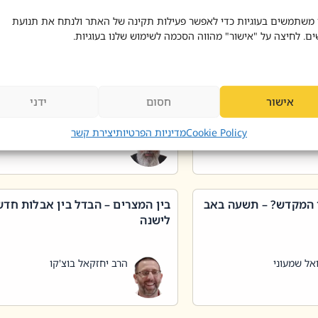
 דוד בוצ'קו
הרב שאול דוד בוצ'קו
 משתמשים בעוגיות כדי לאפשר פעילות תקינה של האתר ולנתח את תנועת
ים. לחיצה על "אישור" מהווה הסכמה לשימוש שלנו בעוגיות.
 שטיפת כלים בשבת –
ליקוטי מוהר"ן תניינא – גם לצדיקי
מן שכג
האמת יש ביטול תורה
אישור
חסום
ידני
אל שמעוני
הרב יאיר בידני
Cookie Policy
מדיניות הפרטיות
יצירת קשר
 המקדש? – תשעה באב
בין המצרים – הבדל בין אבלות חד
לישנה
אל שמעוני
הרב יחזקאל בוצ'קו