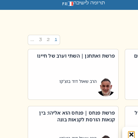
תרומה לישיבה
FR
…
3
2
1
ם
פרשת ואתחנן | השתי וערב של חיינו
הרב שאול דוד בוצ'קו
ל
פרשת פנחס | פנחס הוא אליהו: בין
קנאות הורסת לקנאות בונה