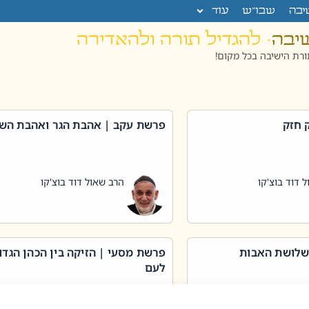
יבה
שבו”ש
עוד
שיבה
· להגדיל תורה ולהאדירה
רת הישיבה בכל מקום!
 חזק
פרשת עקב | אהבת הגר ואהבת הש
 דוד בוצ'קו
הרב שאול דוד בוצ'קו
שלושת האבות
פרשת מסעי | הזיקה בין הכהן הגדו
לעם