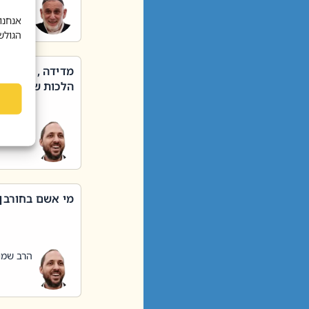
הרב שאול
אנחנו
הגולש
מדידה , קניה ,
הלכות שבת – סי
הרב שמו
מי אשם בחורבן
הרב שמו