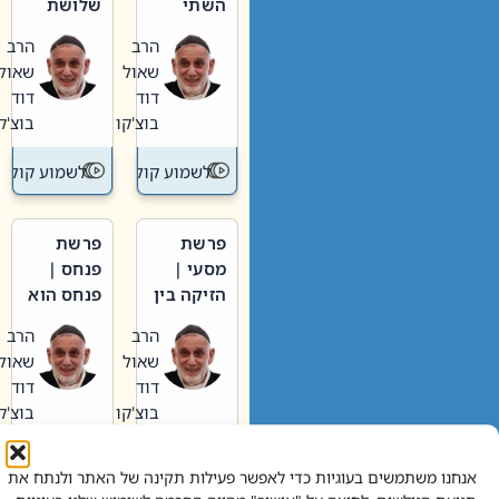
השתי
שלושת
וערב של
האבות
הרב
הרב
חיינו
שאול
שאול
דוד
דוד
בוצ'קו
בוצ'קו
לשמוע קול תורה – מדרש בפרשה
לשמוע קול תור
פרשת
פרשת
מסעי |
פנחס |
הזיקה בין
פנחס הוא
הכהן
אליהו: בין
הרב
הרב
הגדול לעם
קנאות
שאול
שאול
הורסת
דוד
דוד
לקנאות
בוצ'קו
בוצ'קו
בונה
לשמוע קול תורה – מדרש בפרשה
לשמוע קול תור
אנחנו משתמשים בעוגיות כדי לאפשר פעילות תקינה של האתר ולנתח את