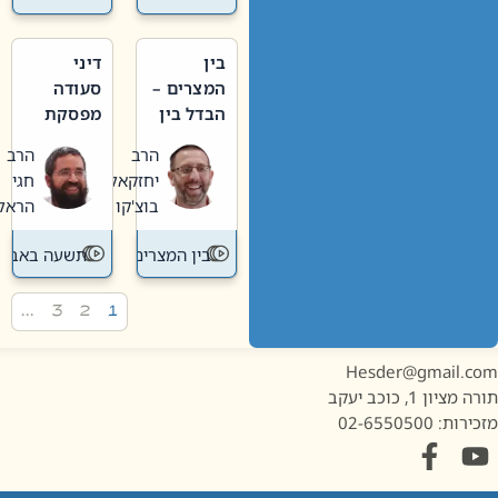
בין
דיני
המצרים –
סעודה
הבדל בין
מפסקת
אבלות
וערב
הרב
הרב
חדשה
תשעה
יחזקאל
חגי
לישנה
באב
בוצ'קו
הראל
בין המצרים
תשעה באב
…
3
2
1
Hesder@gmail.c
מציון 1, כוכב יעקב
ות: 02-6550500