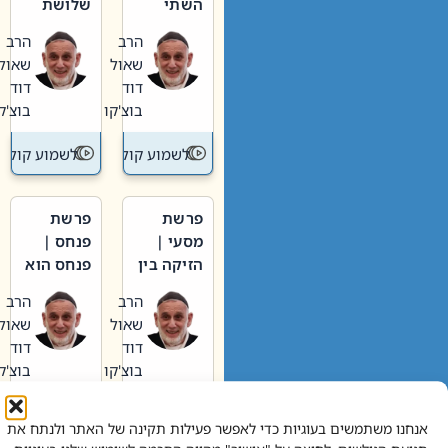
השתי
שלושת
וערב של
האבות
הרב
הרב
חיינו
שאול
שאול
דוד
דוד
בוצ'קו
בוצ'קו
לשמוע קול תורה – מדרש בפרשה
לשמוע קול תור
פרשת
פרשת
מסעי |
פנחס |
הזיקה בין
פנחס הוא
הכהן
אליהו: בין
הרב
הרב
הגדול לעם
קנאות
שאול
שאול
הורסת
דוד
דוד
לקנאות
בוצ'קו
בוצ'קו
בונה
לשמוע קול תורה – מדרש בפרשה
לשמוע קול תור
אנחנו משתמשים בעוגיות כדי לאפשר פעילות תקינה של האתר ולנתח את