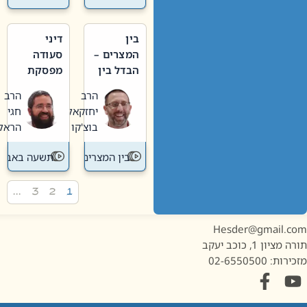
בין
דיני
המצרים –
סעודה
הבדל בין
מפסקת
אבלות
וערב
הרב
הרב
חדשה
תשעה
יחזקאל
חגי
לישנה
באב
בוצ'קו
הראל
בין המצרים
תשעה באב
…
3
2
1
Hesder@gmail.c
מציון 1, כוכב יעקב
ות: 02-6550500