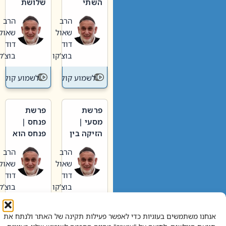
השתי
שלושת
וערב של
האבות
הרב
הרב
חיינו
שאול
שאול
דוד
דוד
בוצ'קו
בוצ'קו
לשמוע קול תורה – מדרש בפרשה
לשמוע קול תור
פרשת
פרשת
מסעי |
פנחס |
הזיקה בין
פנחס הוא
הכהן
אליהו: בין
הרב
הרב
הגדול לעם
קנאות
שאול
שאול
הורסת
דוד
דוד
לקנאות
בוצ'קו
בוצ'קו
בונה
לשמוע קול תורה – מדרש בפרשה
לשמוע קול תור
אנחנו משתמשים בעוגיות כדי לאפשר פעילות תקינה של האתר ולנתח את