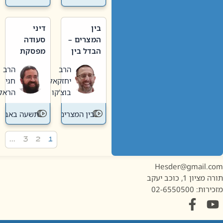
בין
דיני
המצרים –
סעודה
הבדל בין
מפסקת
אבלות
וערב
הרב
הרב
חדשה
תשעה
יחזקאל
חגי
לישנה
באב
בוצ'קו
הראל
בין המצרים
תשעה באב
…
3
2
1
Hesder@gmail.c
מציון 1, כוכב יעקב
ות: 02-6550500