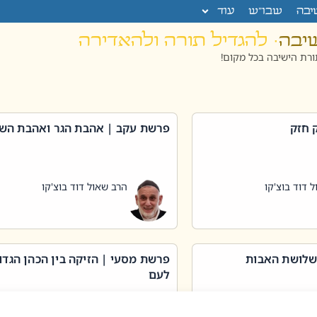
יבה
שבו”ש
עוד
שיבה
· להגדיל תורה ולהאדירה
רת הישיבה בכל מקום!
 חזק
פרשת עקב | אהבת הגר ואהבת הש
 דוד בוצ'קו
הרב שאול דוד בוצ'קו
שלושת האבות
פרשת מסעי | הזיקה בין הכהן הגדו
לעם