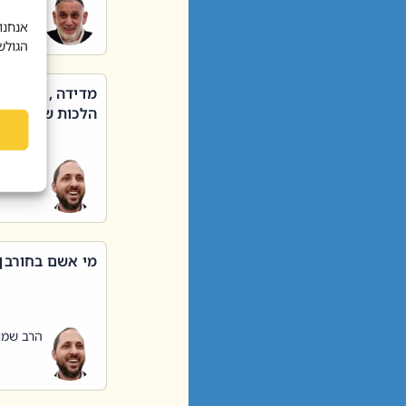
הרב שאול
אנחנו
הגולש
מדידה , קניה ,
הלכות שבת – סי
הרב שמו
מי אשם בחורבן
הרב שמו