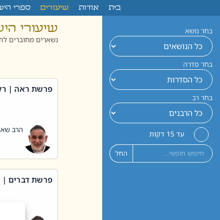
לתוכן
בית
אודות
שיעורים
ספרי היש
שיעורי הי
בחר נושא
נשארים מחוברים לתו
בחר סדרה
פרשת ראה | רק
בחר רב
הרב שאול
עד 15 דקות
החל
פרשת דברים | 