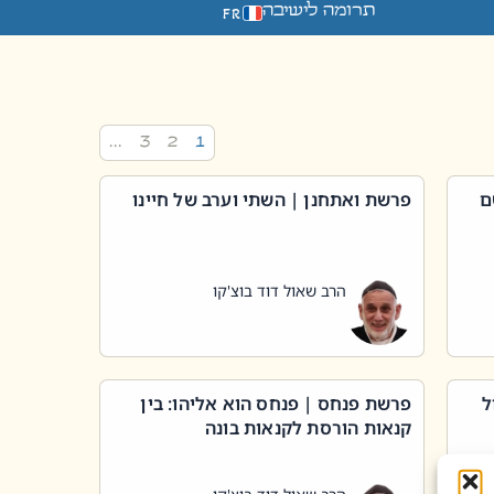
תרומה לישיבה
FR
…
3
2
1
ם
פרשת ואתחנן | השתי וערב של חיינו
הרב שאול דוד בוצ'קו
ל
פרשת פנחס | פנחס הוא אליהו: בין
קנאות הורסת לקנאות בונה