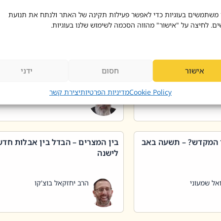
 דוד בוצ'קו
הרב שאול דוד בוצ'קו
 משתמשים בעוגיות כדי לאפשר פעילות תקינה של האתר ולנתח את תנועת
ים. לחיצה על "אישור" מהווה הסכמה לשימוש שלנו בעוגיות.
 שטיפת כלים בשבת –
ליקוטי מוהר"ן תניינא – גם לצדיקי
מן שכג
האמת יש ביטול תורה
אישור
חסום
ידני
אל שמעוני
הרב יאיר בידני
Cookie Policy
מדיניות הפרטיות
יצירת קשר
 המקדש? – תשעה באב
בין המצרים – הבדל בין אבלות חד
לישנה
אל שמעוני
הרב יחזקאל בוצ'קו