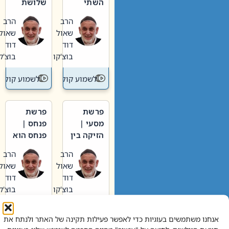
השתי
שלושת
וערב של
האבות
הרב
הרב
חיינו
שאול
שאול
דוד
דוד
בוצ'קו
בוצ'קו
לשמוע קול תורה – מדרש בפרשה
לשמוע קול תור
פרשת
פרשת
מסעי |
פנחס |
הזיקה בין
פנחס הוא
הכהן
אליהו: בין
הרב
הרב
הגדול לעם
קנאות
שאול
שאול
הורסת
דוד
דוד
לקנאות
בוצ'קו
בוצ'קו
בונה
לשמוע קול תורה – מדרש בפרשה
לשמוע קול תור
אנחנו משתמשים בעוגיות כדי לאפשר פעילות תקינה של האתר ולנתח את