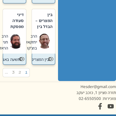
בין
דיני
המצרים –
סעודה
הבדל בין
מפסקת
אבלות
וערב
הרב
הרב
חדשה
תשעה
יחזקאל
חגי
לישנה
באב
בוצ'קו
הראל
בין המצרים
תשעה באב
…
3
2
1
Hesder@gmail.c
מציון 1, כוכב יעקב
ות: 02-6550500