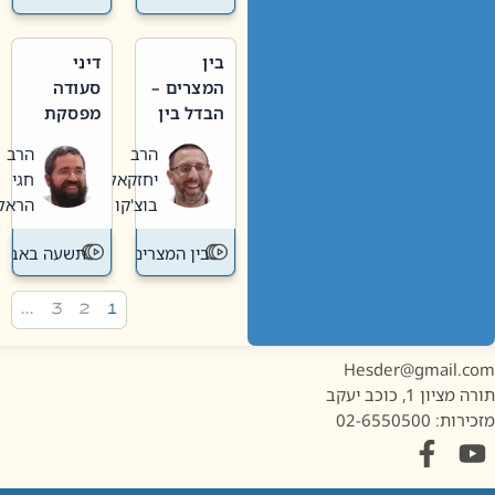
בין
דיני
המצרים –
סעודה
הבדל בין
מפסקת
אבלות
וערב
הרב
הרב
חדשה
תשעה
יחזקאל
חגי
לישנה
באב
בוצ'קו
הראל
בין המצרים
תשעה באב
…
3
2
1
Hesder@gmail.c
מציון 1, כוכב יעקב
ות: 02-6550500