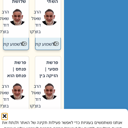
השתי
שלושת
וערב של
האבות
הרב
הרב
חיינו
שאול
שאול
דוד
דוד
בוצ'קו
בוצ'קו
לשמוע קול תורה – מדרש בפרשה
לשמוע קול תור
פרשת
פרשת
מסעי |
פנחס |
הזיקה בין
פנחס הוא
הכהן
אליהו: בין
הרב
הרב
הגדול לעם
קנאות
שאול
שאול
הורסת
דוד
דוד
לקנאות
בוצ'קו
בוצ'קו
בונה
לשמוע קול תורה – מדרש בפרשה
לשמוע קול תור
אנחנו משתמשים בעוגיות כדי לאפשר פעילות תקינה של האתר ולנתח את